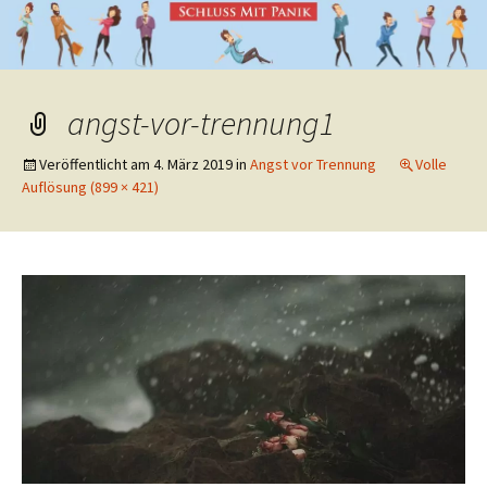
angst-vor-trennung1
Veröffentlicht am
4. März 2019
in
Angst vor Trennung
Volle
Auflösung (899 × 421)