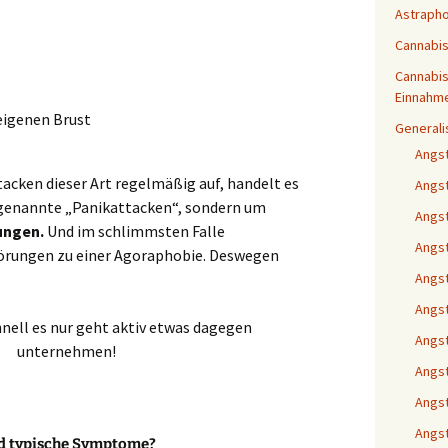
Astraph
Cannabi
Cannabis
Einnahm
eigenen Brust
Generali
Angs
tacken dieser Art regelmäßig auf, handelt es
Angs
ogenannte „Panikattacken“, sondern um
Angs
ungen.
Und im schlimmsten Falle
Angst
törungen zu einer Agoraphobie. Deswegen
Angst
Angst
hnell es nur geht aktiv etwas dagegen
Angs
unternehmen!
Angst
Angst
Angst
nd typische Symptome?