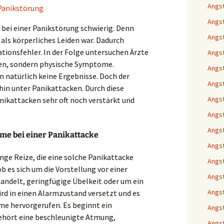
Angs
Panikstörung
Angs
t bei einer Panikstörung schwierig. Denn
Angst
als körperliches Leiden war. Dadurch
tionsfehler. In der Folge untersuchen Ärzte
Angst
hen, sondern physische Symptome.
Angst
natürlich keine Ergebnisse. Doch der
Angst
hin unter Panikattacken. Durch diese
Angst
ikattacken sehr oft noch verstärkt und
Angst
Angst
me bei einer Panikattacke
Angst
inge Reize, die eine solche Panikattacke
Angst
b es sich um die Vorstellung vor einer
Angst
handelt, geringfügige Übelkeit oder um ein
Angst
ird in einen Alarmzustand versetzt und es
e hervorgerufen. Es beginnt ein
Angst
gehört eine beschleunigte Atmung,
Angst