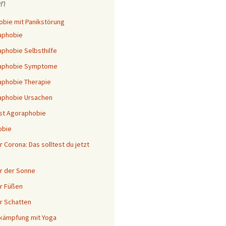
n
bie mit Panikstörung
aphobie
phobie Selbsthilfe
aphobie Symptome
phobie Therapie
aphobie Ursachen
st Agoraphobie
obie
 Corona: Das solltest du jetzt
r der Sonne
r Füßen
r Schatten
kämpfung mit Yoga