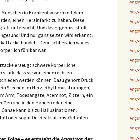
Ängs
Angst
ass Menschen in Krankenhäusern mit dem
rden, einen Herzinfarkt zu haben. Diese
Angst
gfalt untersucht. Und das Ergebnis ist oft
Angs
rngesund! Und nur ganz selten wird erkannt,
Angst
ikattacke handelt. Denn schließlich war es
körperlich fühlbar war.
Angst
Angst
ttacke erzeugt schwere körperliche
Angst
o stark, dass sie von einem echten
Angst
schieden werden können. Dazu gehört Druck
, ein Stechen im Herz, Rhythmusstörungen,
Angst
m Arm, Todesängste, Atemnot, Zittern, ein
Angst
 Füßen und in den Händen oder eine
Angst
 Ganze kann bis zu Halluzinationen,
all oder sogar De-Realisations-Gefühlen
Angst
Angst
Angst
er Folge – es entsteht die Angst vor der