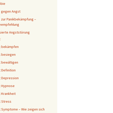
obie
s gegen Angst
 zur Panikbekämpfung –
eempfehlung
sierte Angststörung
t
t bekämpfen
t besiegen
 bewältigen
 Definition
 Depression
t Hypnose
 Krankheit
 Stress
 Symptome – Wie zeigen sich