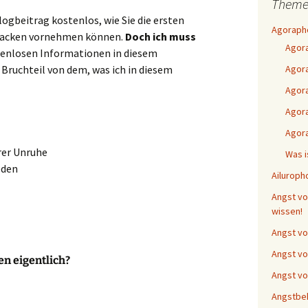
Theme
logbeitrag kostenlos, wie Sie die ersten
Agorapho
tacken vornehmen können.
Doch ich muss
Agor
enlosen Informationen in diesem
 Bruchteil von dem, was ich in diesem
Agora
Agor
Agora
Agor
er Unruhe
Was i
eden
Ailuroph
Angst vor
wissen!
Angst vo
Angst vo
n eigentlich?
Angst vo
Angstbe