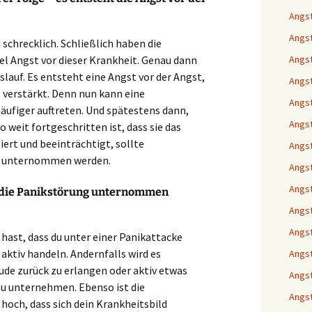
Angst
Angst
schrecklich. Schließlich haben die
l Angst vor dieser Krankheit. Genau dann
Angst
slauf. Es entsteht eine Angst vor der Angst,
Angst
 verstärkt. Denn nun kann eine
Angst
äufiger auftreten. Und spätestens dann,
Angst
 weit fortgeschritten ist, dass sie das
ert und beeinträchtigt, sollte
Angst
s unternommen werden.
Angst
Angst
n die Panikstörung unternommen
Angst
Angst
hast, dass du unter einer Panikattacke
 aktiv handeln. Andernfalls wird es
Angst
ude zurück zu erlangen oder aktiv etwas
Angst
u unternehmen. Ebenso ist die
Angst
hoch, dass sich dein Krankheitsbild