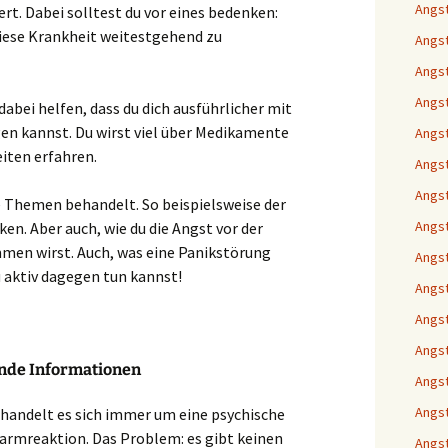
Angst
t. Dabei solltest du vor eines bedenken:
diese Krankheit weitestgehend zu
Angst
Angst
Angs
dabei helfen, dass du dich ausführlicher mit
en kannst. Du wirst viel über Medikamente
Angst
iten erfahren.
Angst
Angst
 Themen behandelt. So beispielsweise der
Angst
n. Aber auch, wie du die Angst vor der
mmen wirst. Auch, was eine Panikstörung
Angst
u aktiv dagegen tun kannst!
Angs
Angst
Angst
nde Informationen
Angst
Angst
 handelt es sich immer um eine psychische
larmreaktion. Das Problem: es gibt keinen
Angst