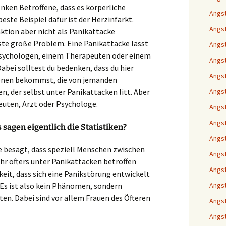
enken Betroffene, dass es körperliche
Angst
este Beispiel dafür ist der Herzinfarkt.
Angst
ktion aber nicht als Panikattacke
e große Problem. Eine Panikattacke lässt
Angst
sychologen, einem Therapeuten oder einem
Angst
Dabei solltest du bedenken, dass du hier
Angst
onen bekommst, die von jemanden
, der selbst unter Panikattacken litt. Aber
Angst
uten, Arzt oder Psychologe.
Angst
Angst
 sagen eigentlich die Statistiken?
Angst
die besagt, dass speziell Menschen zwischen
Angst
hr öfters unter Panikattacken betroffen
Angst
keit, dass sich eine Panikstörung entwickelt
%. Es ist also kein Phänomen, sondern
Angst
ten. Dabei sind vor allem Frauen des Öfteren
Angst
Angs