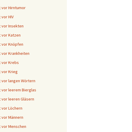
 vor Hirntumor
 vor HIV
 vor Insekten
 vor Katzen
 vor Knöpfen
 vor Krankheiten
 vor Krebs
 vor Krieg
 vor langen Wörtern
 vor leerem Bierglas
 vor leeren Gläsern
 vor Löchern
 vor Männern
t vor Menschen