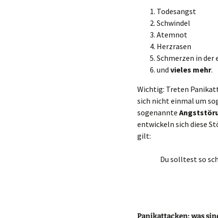
Todesangst
Schwindel
Atemnot
Herzrasen
Schmerzen in der 
und
vieles mehr
.
Wichtig: Treten Panikat
sich nicht einmal um s
sogenannte
Angststör
entwickeln sich diese S
gilt:
Du solltest so sc
Panikattacken: was si