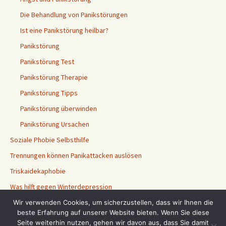
Die Behandlung von Panikstörungen
Ist eine Panikstörung heilbar?
Panikstörung
Panikstörung Test
Panikstörung Therapie
Panikstörung Tipps
Panikstörung überwinden
Panikstörung Ursachen
Soziale Phobie Selbsthilfe
Trennungen können Panikattacken auslösen
Triskaidekaphobie
Was hilft gegen Winterdepression
Willkommen auf Schluss mit Panik
Wir verwenden Cookies, um sicherzustellen, dass wir Ihnen die
beste Erfahrung auf unserer Website bieten. Wenn Sie diese
Seite weiterhin nutzen, gehen wir davon aus, dass Sie damit