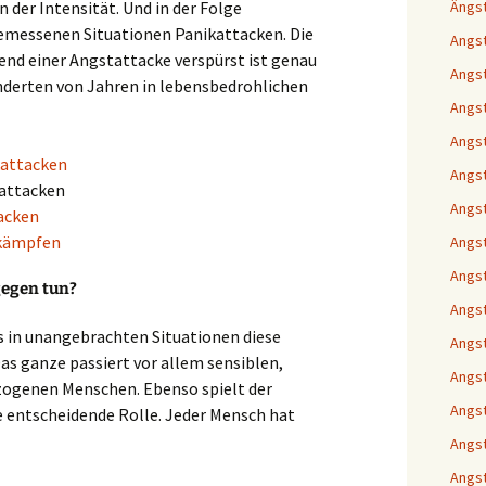
n der Intensität. Und in der Folge
Ängs
emessenen Situationen Panikattacken. Die
Angst
end einer Angstattacke verspürst ist genau
Angst
hunderten von Jahren in lebensbedrohlichen
Angs
Angst
kattacken
Angst
kattacken
Angst
acken
ekämpfen
Angst
Angst
gegen tun?
Angst
ss in unangebrachten Situationen diese
Angst
 ganze passiert vor allem sensiblen,
Angst
ogenen Menschen. Ebenso spielt der
Angst
e entscheidende Rolle. Jeder Mensch hat
Angst
Angst