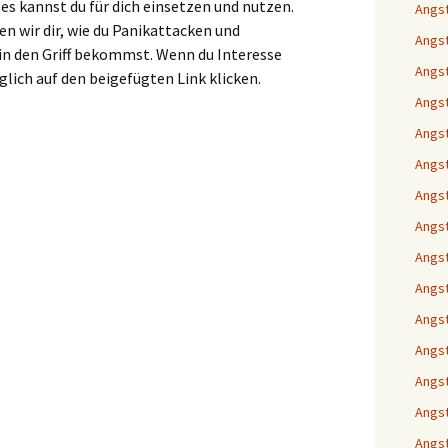
es kannst du für dich einsetzen und nutzen.
Angst
n wir dir, wie du Panikattacken und
Angst
n den Griff bekommst. Wenn du Interesse
Angst
glich auf den beigefügten Link klicken.
Angs
Angst
Angst
Angst
Angst
Angst
Angs
Angst
Angst
Angst
Angst
Angst