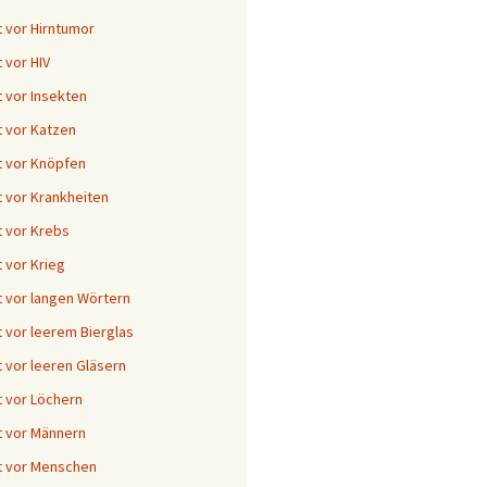
 vor Hirntumor
 vor HIV
 vor Insekten
 vor Katzen
 vor Knöpfen
 vor Krankheiten
 vor Krebs
 vor Krieg
 vor langen Wörtern
 vor leerem Bierglas
 vor leeren Gläsern
 vor Löchern
 vor Männern
t vor Menschen