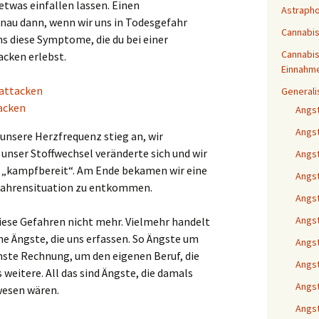
 etwas einfallen lassen. Einen
Astraph
au dann, wenn wir uns in Todesgefahr
Cannabi
 diese Symptome, die du bei einer
Cannabis
cken erlebst.
Einnahm
kattacken
Generali
acken
Angs
Angs
unsere Herzfrequenz stieg an, wir
unser Stoffwechsel veränderte sich und wir
Angs
„kampfbereit“. Am Ende bekamen wir eine
Angst
efahrensituation zu entkommen.
Angst
Angst
iese Gefahren nicht mehr. Vielmehr handelt
he Ängste, die uns erfassen. So Ängste um
Angs
chste Rechnung, um den eigenen Beruf, die
Angst
 weitere. All das sind Ängste, die damals
Angst
wesen wären.
Angst