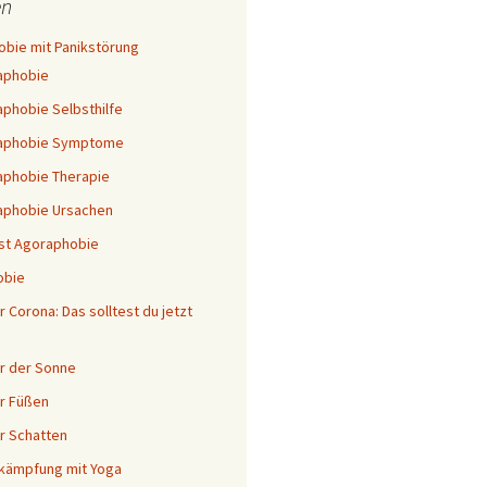
n
bie mit Panikstörung
aphobie
phobie Selbsthilfe
aphobie Symptome
phobie Therapie
aphobie Ursachen
st Agoraphobie
obie
 Corona: Das solltest du jetzt
r der Sonne
r Füßen
r Schatten
kämpfung mit Yoga