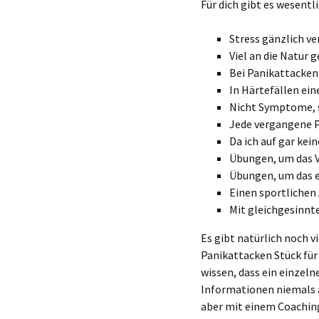
Für dich gibt es wesentl
Stress gänzlich v
Viel an die Natur 
Bei Panikattacken
In Härtefällen ei
Nicht Symptome, s
Jede vergangene P
Da ich auf gar kei
Übungen, um das V
Übungen, um das e
Einen sportlichen 
Mit gleichgesinnt
Es gibt natürlich noch v
Panikattacken Stück für
wissen, dass ein einzelne
Informationen niemals a
aber mit einem Coaching