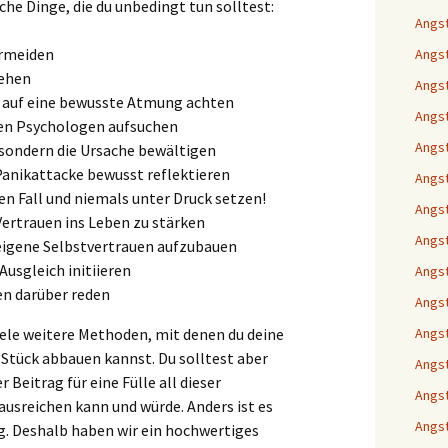
iche Dinge, die du unbedingt tun solltest:
Angst
ermeiden
Angst
gehen
Angst
 auf eine bewusste Atmung achten
Angst
nen Psychologen aufsuchen
Angst
ondern die Ursache bewältigen
anikattacke bewusst reflektieren
Angst
nen Fall und niemals unter Druck setzen!
Angst
ertrauen ins Leben zu stärken
Angst
igene Selbstvertrauen aufzubauen
Ausgleich initiieren
Angst
en darüber reden
Angst
iele weitere Methoden, mit denen du deine
Angst
 Stück abbauen kannst. Du solltest aber
Angst
r Beitrag für eine Fülle all dieser
Angst
usreichen kann und würde. Anders ist es
Angst
. Deshalb haben wir ein hochwertiges