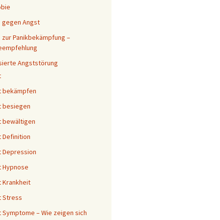
obie
s gegen Angst
 zur Panikbekämpfung –
eempfehlung
sierte Angststörung
t
t bekämpfen
t besiegen
 bewältigen
 Definition
 Depression
t Hypnose
 Krankheit
 Stress
 Symptome – Wie zeigen sich