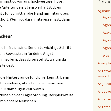
Theme
ekommst du von uns hochwertige Tipps,
e Anleitungen. Ebenso erhältst du ein
Agorapho
itt für Schritt an die Hand nimmt und aus
Agor
holt. Wenn du daran Interesse hast, dann
k.
Agora
Agor
tacken?
Agora
ie hilfreich sind. Der erste wichtige Schritt
Agor
u ein Bewusstsein für deine Angst
Was i
n insofern, dass du verstehst, warum du
Ailuroph
 leidest.
Angst vor
wissen!
u die Hintergründe für dich erkennst. Denn
chts anderes, als Schutzmechanismen.
Angst vo
. Zur damaligen Zeit waren
Angst vo
tionen an der Tagesordnung. Beispielsweise
Angst vo
durch andere Menschen.
Angstbe