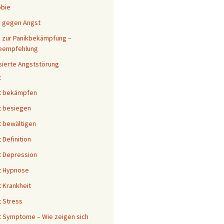
obie
s gegen Angst
 zur Panikbekämpfung –
eempfehlung
sierte Angststörung
t
t bekämpfen
t besiegen
 bewältigen
 Definition
 Depression
t Hypnose
 Krankheit
 Stress
 Symptome – Wie zeigen sich