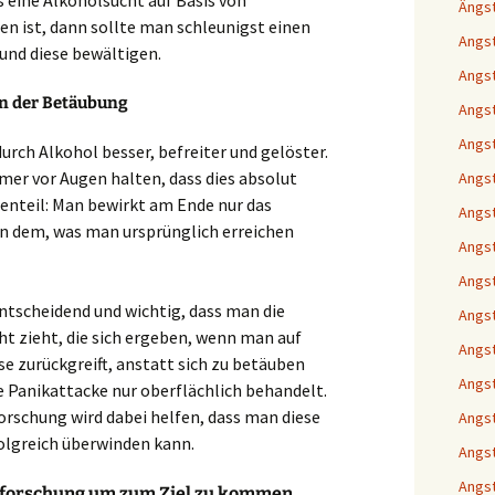
s eine Alkoholsucht auf Basis von
Ängs
n ist, dann sollte man schleunigst einen
Angst
und diese bewältigen.
Angst
in der Betäubung
Angs
Angst
urch Alkohol besser, befreiter und gelöster.
mer vor Augen halten, dass dies absolut
Angst
genteil: Man bewirkt am Ende nur das
Angst
n dem, was man ursprünglich erreichen
Angst
Angst
ntscheidend und wichtig, dass man die
Angst
ht zieht, die sich ergeben, wenn man auf
Angst
e zurückgreift, anstatt sich zu betäuben
Angst
e Panikattacke nur oberflächlich behandelt.
orschung wird dabei helfen, dass man diese
Angst
olgreich überwinden kann.
Angst
Angst
nforschung um zum Ziel zu kommen