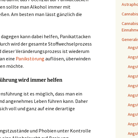
Astraph
en sollte man Alkohol immer mit
eßen. Am besten man lässt gänzlich die
Cannabi
Cannabis
Einnahm
 dagegen kann dabei helfen, Panikattacken
Generali
durch wird der gesamte Stoffwechselprozess
Angs
 dieser Veränderungsprozess ist wiederum
Angs
an eine
Panikstörung
auflösen, überwinden
men möchte.
Angs
Angst
führung wird immer helfen
Angst
nsführung ist es möglich, dass man ein
Angst
und angenehmes Leben führen kann. Daher
Angs
sich voll und ganz auf eine derartige
Angst
Angst
 Angstzustände und Phobien unter Kontrolle
Angst