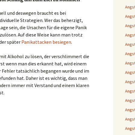
Angst
uell und deswegen braucht es bei
Angst
ividuelle Strategien. Wer das beherzigt,
Angst
Lage sein, die Ursachen für die eigene Panik
fzulösen. Auf diese Weise kann man trotz
Angst
der später
Panikattacken besiegen
.
Angst
Angst
mit Alkohol zu lösen, der verschlimmert die
Angst
st wenn man dies erkannt hat, wird einem
r Fehler tatsächlich begangen wurde und im
Angst
funden hat. Daher ist es wichtig, dass man
Angst
ndern immer mit Verstand und einem klaren
Angst
st.
Angst
Angst
Angst
Angst