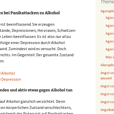
Theme
Agorapho
n bei Panikattacken zu Alkohol
Agor
rst beeinflussend. Sie erzeugen
Agora
tände, Depressionen, Herzrasen, Schwitzen
Agor
eben beeinflussen. Es ist also nur allzu
Agora
infolge einer Depression durch Alkohol
wird. Zumindest wird es versucht. Doch
Agor
 nichts. Im Gegenteil: Der gesamte Zustand
Was i
rm.
Ailuroph
 Alkohol
Angst vor
wissen!
 Depression
Angst vo
nden und aktiv etwas gegen Alkohol tun
Angst vo
 auf Alkohol gänzlich verzichtet. Denn
Angst vo
en körperlichen Zustand verschlechtern,
Angstbe
nd damit das Potenzial auf Panikattacken