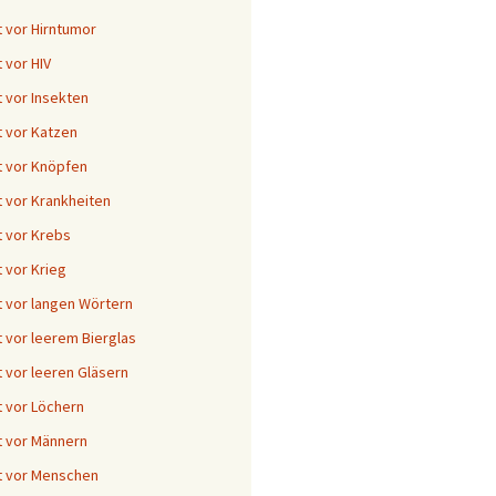
 vor Hirntumor
 vor HIV
 vor Insekten
 vor Katzen
 vor Knöpfen
 vor Krankheiten
 vor Krebs
 vor Krieg
 vor langen Wörtern
 vor leerem Bierglas
 vor leeren Gläsern
 vor Löchern
 vor Männern
t vor Menschen