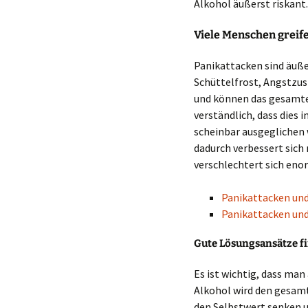
Alkohol äußerst riskant.
Viele Menschen greife
Panikattacken sind äuße
Schüttelfrost, Angstzus
und können das gesamte L
verständlich, dass dies 
scheinbar ausgeglichen 
dadurch verbessert sich
verschlechtert sich eno
Panikattacken und
Panikattacken und
Gute Lösungsansätze fi
Es ist wichtig, dass man
Alkohol wird den gesamt
den Selbstwert senken u