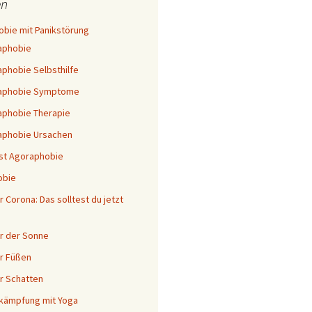
n
bie mit Panikstörung
aphobie
phobie Selbsthilfe
aphobie Symptome
phobie Therapie
aphobie Ursachen
st Agoraphobie
obie
 Corona: Das solltest du jetzt
r der Sonne
r Füßen
r Schatten
kämpfung mit Yoga