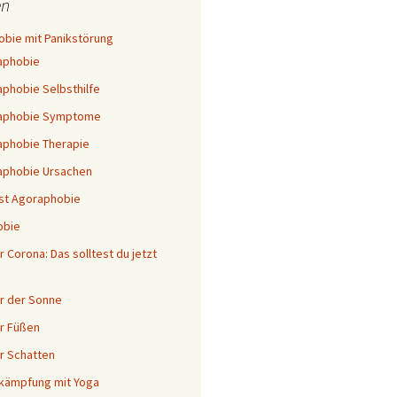
n
bie mit Panikstörung
aphobie
phobie Selbsthilfe
aphobie Symptome
phobie Therapie
aphobie Ursachen
st Agoraphobie
obie
 Corona: Das solltest du jetzt
r der Sonne
r Füßen
r Schatten
kämpfung mit Yoga