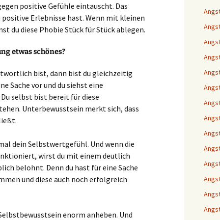
gen positive Gefühle eintauscht. Das
Angst
u positive Erlebnisse hast. Wenn mit kleinen
Angst
st du diese Phobie Stück für Stück ablegen.
Angst
ng etwas schönes?
Angst
Angst
wortlich bist, dann bist du gleichzeitig
ine Sache vor und du siehst eine
Angst
Du selbst bist bereit für diese
Angst
tehen. Unterbewusstsein merkt sich, dass
Angst
ließt.
Angst
mal dein Selbstwertgefühl. Und wenn die
Angst
nktioniert, wirst du mit einem deutlich
Angst
blich belohnt. Denn du hast für eine Sache
ommen und diese auch noch erfolgreich
Angst
Angst
Angst
 Selbstbewusstsein enorm anheben. Und