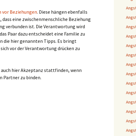
Angst
 vor Beziehungen
. Diese hängen ebenfalls
Angst
 dass eine zwischenmenschliche Beziehung
g verbunden ist. Die Verantwortung wird
Angst
das Paar dazu entscheidet eine Familie zu
Angst
n die hier genannten Tipps. Es bringt
Angst
 sich vor der Verantwortung drücken zu
Angst
Angst
 auch hier Akzeptanz stattfinden, wenn
Angst
n Partner zu binden.
Angst
Angst
Angst
Angst
Angst
Angs