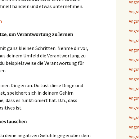
Ängs
chnell handeln und etwas unternehmen.
Angst
n
Angst
Angs
ze, um Verantwortung zu lernen
Angst
it ganz kleinen Schritten. Nehme dir vor,
Angst
 aus deinem Umfeld die Verantwortung zu
Angst
u beispielsweise die Verantwortung für
Angst
en.
Angst
inen Dingen an. Du tust diese Dinge und
Angst
st, speichert sich in deinem Gehirn
Angst
, dass es funktioniert hat. D.h., dass
itives ist.
Angst
Angst
ves tauschen
Angst
 du deine negativen Gefühle gegenüber dem
Angst