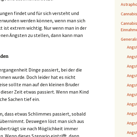
Astraph
ungen findet und für sich versteht und
Cannabi
überwunden werden können, wenn man sich
Cannabis
kt ist extrem wichtig. Nur wenn man in der
Einnahm
genen Ängsten zu stellen, dann kann man
Generali
Angs
nden
Angs
Angs
rgangenheit Dinge passiert, bei der die
Angst
en wurde. Doch leider hat es nicht
eise sollte man auf den kleinen Bruder
Angst
 dieser Zeit etwas passiert. Wenn man Kind
Angst
che Sachen tief ein.
Angs
n, dass etwas Schlimmes passiert, sobald
Angst
übernimmt. Deswegen löst man sich aus
Angst
überträgt sie nach Möglichkeit immer
Angst
. Wenn dieses Szenario eintrifft, dann