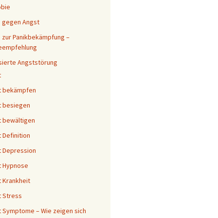
obie
s gegen Angst
 zur Panikbekämpfung –
eempfehlung
sierte Angststörung
t
t bekämpfen
t besiegen
 bewältigen
 Definition
 Depression
t Hypnose
 Krankheit
 Stress
 Symptome – Wie zeigen sich