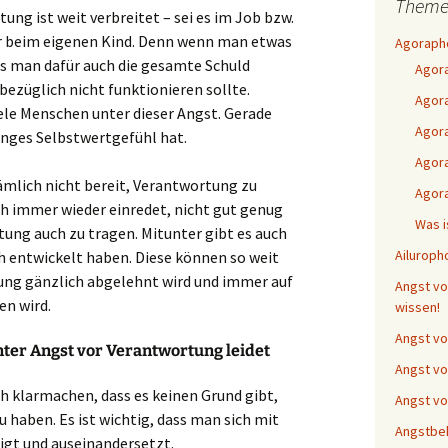
Theme
ung ist weit verbreitet – sei es im Job bzw.
r beim eigenen Kind. Denn wenn man etwas
Agorapho
s man dafür auch die gesamte Schuld
Agor
ezüglich nicht funktionieren sollte.
Agora
ele Menschen unter dieser Angst. Gerade
Agor
nges Selbstwertgefühl hat.
Agora
ämlich nicht bereit, Verantwortung zu
Agor
h immer wieder einredet, nicht gut genug
Was i
tung auch zu tragen. Mitunter gibt es auch
Ailuroph
ch entwickelt haben. Diese können so weit
ung gänzlich abgelehnt wird und immer auf
Angst vor
n wird.
wissen!
Angst vo
ter Angst vor Verantwortung leidet
Angst vo
ch klarmachen, dass es keinen Grund gibt,
Angst vo
 haben. Es ist wichtig, dass man sich mit
Angstbe
igt und auseinandersetzt.