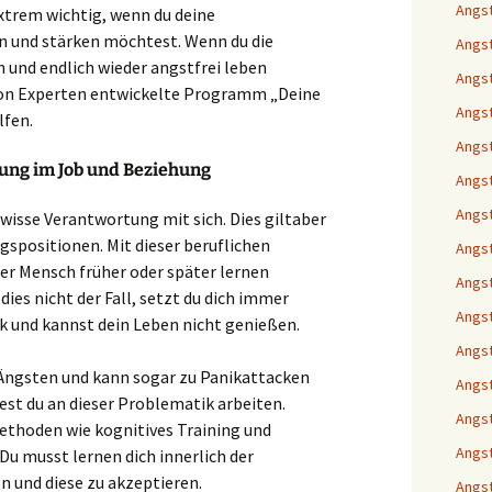
Angst
extrem wichtig, wenn du deine
 und stärken möchtest. Wenn du die
Angst
 und endlich wieder angstfrei leben
Angst
 von Experten entwickelte Programm „Deine
Angs
lfen.
Angst
ung im Job und Beziehung
Angst
Angst
wisse Verantwortung mit sich. Dies giltaber
gspositionen. Mit dieser beruflichen
Angst
r Mensch früher oder später lernen
Angst
ies nicht der Fall, setzt du dich immer
Angs
ck und kannst dein Leben nicht genießen.
Angst
 Ängsten und kann sogar zu Panikattacken
Angst
test du an dieser Problematik arbeiten.
Angst
Methoden wie kognitives Training und
Angst
u musst lernen dich innerlich der
n und diese zu akzeptieren.
Angst