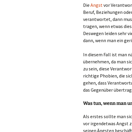
Die
Angst
vor Verantwort
Beruf, Beziehungen ode
verantwortet, dann mus
tragen, wenn etwas diesb
Deswegen leiden sehr vi
dann, wenn man ein geri
In diesem Fall ist man n
übernehmen, da man sic
zu sein, diese Verantwor
richtige Phobien, die si
gehen, dass Verantwort
das Gegenüber übertrage
Was tun, wenn man un
Als erstes sollte man si
vor irgendetwas Angst zu
seinen Ängsten beschäft