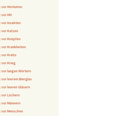
 vor Hirntumor
 vor HIV
 vor Insekten
 vor Katzen
 vor Knöpfen
 vor Krankheiten
 vor Krebs
 vor Krieg
 vor langen Wörtern
 vor leerem Bierglas
 vor leeren Gläsern
 vor Löchern
 vor Männern
t vor Menschen